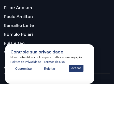
Filipe Andson
Paulo Amilton
Ramalho Leite
Rômulo Polari
Rui Leitão
Controle sua privacidade
Walter Santos
Nosso site utiliza cookies para melhorar a navegação.
Política de Privacidade
–
Termos de Uso
ASSINE A NOSSA NEWSLETTER!
Aceitar
Customizar
Rejeitar
Receba nossa newsletter
@2026 – All Right Reserved. WSCOM