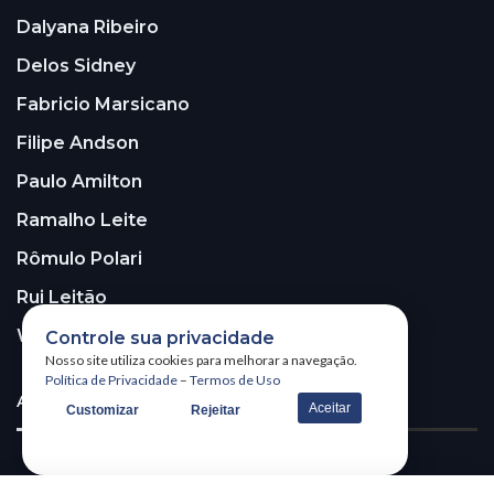
Dalyana Ribeiro
Delos Sidney
Fabricio Marsicano
Filipe Andson
Paulo Amilton
Ramalho Leite
Rômulo Polari
Rui Leitão
Walter Santos
Controle sua privacidade
Nosso site utiliza cookies para melhorar a navegação.
Política de Privacidade
–
Termos de Uso
ASSINE A NOSSA NEWSLETTER!
Aceitar
Customizar
Rejeitar