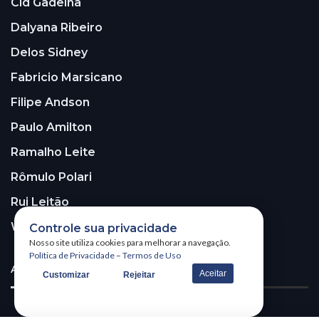
Cid Gadelha
Dalyana Ribeiro
Delos Sidney
Fabricio Marsicano
Filipe Andson
Paulo Amilton
Ramalho Leite
Rômulo Polari
Rui Leitão
Walter Santos
Controle sua privacidade
Nosso site utiliza cookies para melhorar a navegação.
Política de Privacidade
–
Termos de Uso
ASSINE A NOSSA NEWSLETTER!
Aceitar
Customizar
Rejeitar