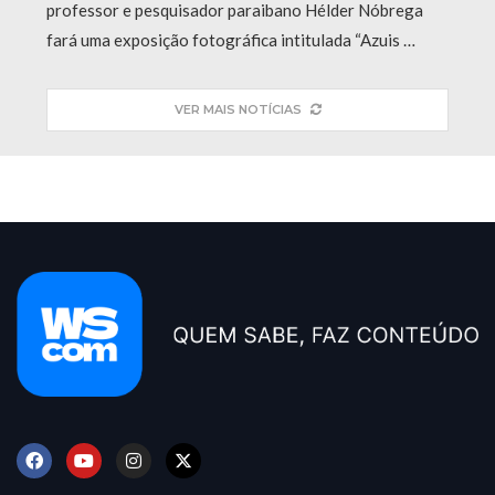
professor e pesquisador paraibano Hélder Nóbrega
fará uma exposição fotográfica intitulada “Azuis …
VER MAIS NOTÍCIAS