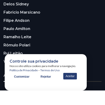
Delos Sidney
Fabricio Marsicano
Filipe Andson
Paulo Amilton
Ramalho Leite
Rômulo Polari
Rui Leitão
Controle sua privacidade
Walter Santos
Nosso site utiliza cookies para melhorar a navegação.
Política de Privacidade
–
Termos de Uso
ASSINE A NOSSA NEWSLETTER!
Aceitar
Customizar
Rejeitar
Receba nossa newsletter