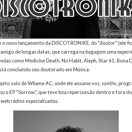
re o novo lançamento da DISCOTRONIKE, do “doutor” (ele fi
amigo de longas datas, que carrega na bagagem uma experiê
ndas como Medicine Death, No Habit, Aleph, Star 61, Bona 
está concluindo seu doutorado em Música.
to solo de Wilame AC, onde ele assume voz, synths, progr
u o EP “Sorrow”, que teve boa repercussão dentro e fora do
 web rádios especializadas.