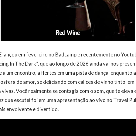
ançou em fevereiro no Badcamp e recentemente no Youtube 
cing In The Dark”, que ao longo de 2026 ainda vai nos prese
 a um encontro, a flertes em uma pista de dança, enquanto 
osfera de amor, se deliciando com cálices de vinho tinto, 
m vivas. Você realmente se contagia com o som, que te eleva 
ez que escutei foi em uma apresentação ao vivo no Travel P
ais envolvente e divertido.