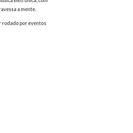
úsica eletrônica, com
travessa a mente.
er rodado por eventos