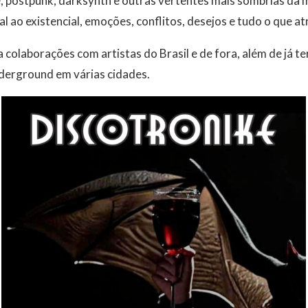
 postpunk, darksynth e outras vertentes mais sombrias da m
al ao existencial, emoções, conflitos, desejos e tudo o que a
olaborações com artistas do Brasil e de fora, além de já t
derground em várias cidades.