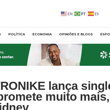
PT
EN
ES
S
POLÍTICA
ECONOMIA
OPINIÕES E BLOGS
ESPO
RONIKE lança singl
promete muito mais,
idney