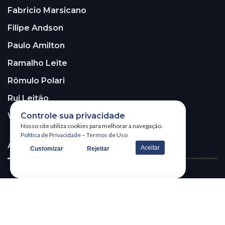
Fabricio Marsicano
Filipe Andson
Paulo Amilton
Ramalho Leite
Rômulo Polari
Rui Leitão
Controle sua privacidade
Walter Santos
Nosso site utiliza cookies para melhorar a navegação.
Política de Privacidade
–
Termos de Uso
ASSINE A NOSSA NEWSLETTER!
Aceitar
Customizar
Rejeitar
Receba nossa newsletter