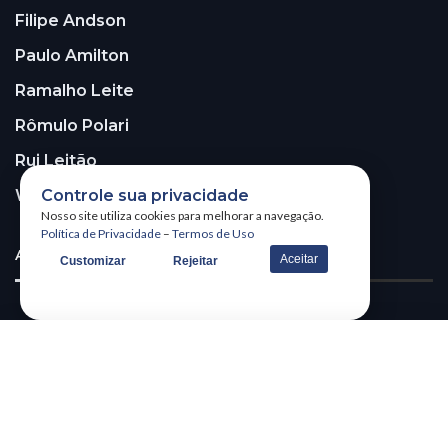
Filipe Andson
Paulo Amilton
Ramalho Leite
Rômulo Polari
Rui Leitão
Controle sua privacidade
Walter Santos
Nosso site utiliza cookies para melhorar a navegação.
Política de Privacidade
–
Termos de Uso
ASSINE A NOSSA NEWSLETTER!
Aceitar
Customizar
Rejeitar
Receba nossa newsletter
@2026 – All Right Reserved. WSCOM