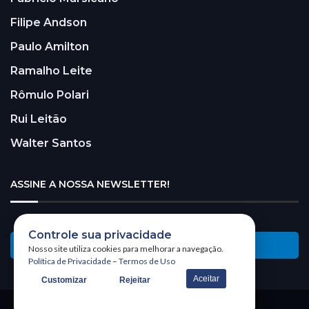
Filipe Andson
Paulo Amilton
Ramalho Leite
Rômulo Polari
Rui Leitão
Walter Santos
ASSINE A NOSSA NEWSLETTER!
Controle sua privacidade
Receba nossa newsletter
Nosso site utiliza cookies para melhorar a navegação.
Política de Privacidade
–
Termos de Uso
Aceitar
Customizar
Rejeitar