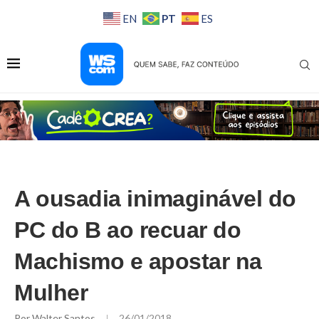
PT
EN
ES
A ousadia inimaginável do
PC do B ao recuar do
Machismo e apostar na
Mulher
Por
Walter Santos
26/01/2018