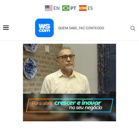
PT
EN
ES