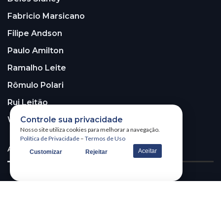
Fabricio Marsicano
Filipe Andson
Paulo Amilton
Ramalho Leite
Rômulo Polari
Rui Leitão
Controle sua privacidade
Walter Santos
Nosso site utiliza cookies para melhorar a navegação.
Política de Privacidade
–
Termos de Uso
ASSINE A NOSSA NEWSLETTER!
Aceitar
Customizar
Rejeitar
Receba nossa newsletter