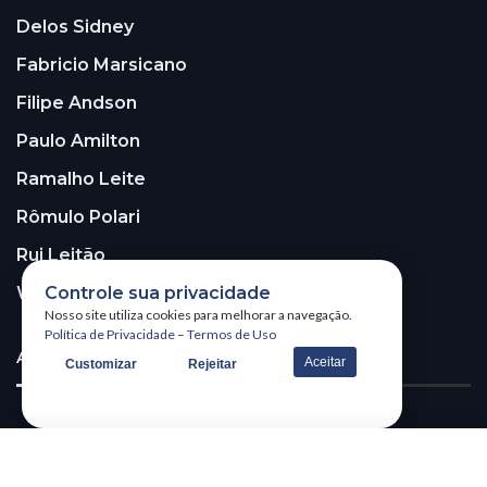
Delos Sidney
Fabricio Marsicano
Filipe Andson
Paulo Amilton
Ramalho Leite
Rômulo Polari
Rui Leitão
Controle sua privacidade
Walter Santos
Nosso site utiliza cookies para melhorar a navegação.
Política de Privacidade
–
Termos de Uso
ASSINE A NOSSA NEWSLETTER!
Aceitar
Customizar
Rejeitar
Receba nossa newsletter