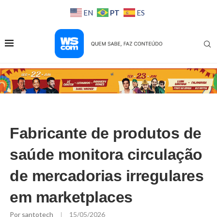
PT
EN
ES
Fabricante de produtos de
saúde monitora circulação
de mercadorias irregulares
em marketplaces
Por
santotech
15/05/2026