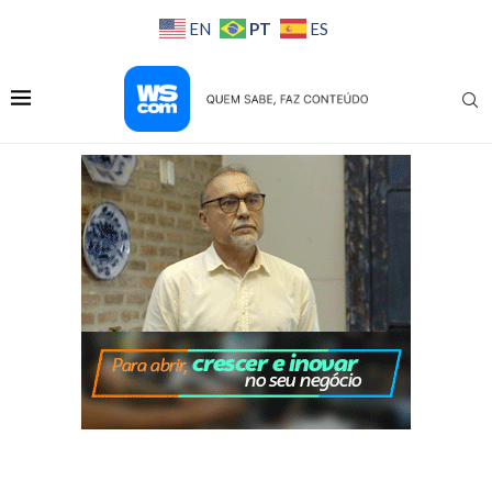
PT
EN
ES