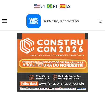
PT
EN
ES