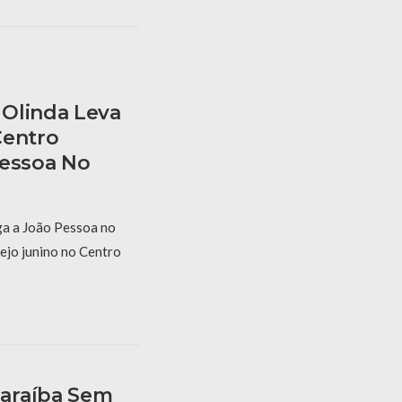
Olinda Leva
Centro
Pessoa No
a a João Pessoa no
ejo junino no Centro
araíba Sem