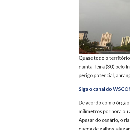
Quase todo o território
quinta-feira (30) pelo 
perigo potencial, abra
Siga o canal do WSCO
De acordo com o órgão, 
milímetros por hora ou 
Apesar do cenário, o ri
queda de galhos, alagam