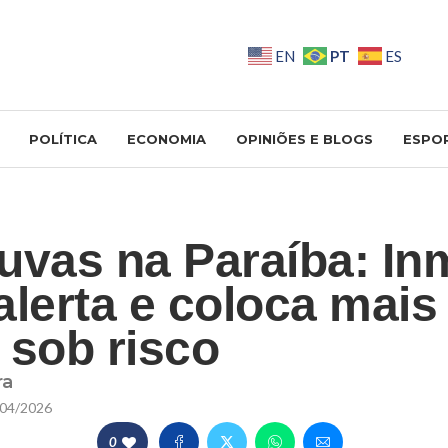
PT
EN
ES
POLÍTICA
ECONOMIA
OPINIÕES E BLOGS
ESPO
uvas na Paraíba: In
alerta e coloca mais
 sob risco
ra
04/2026
0