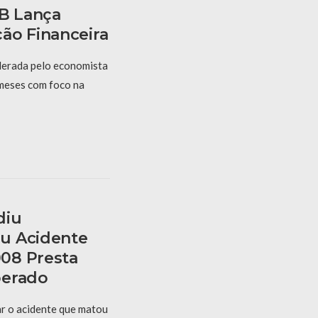
PB Lança
ão Financeira
derada pelo economista
 meses com foco na
diu
u Acidente
08 Presta
berado
r o acidente que matou