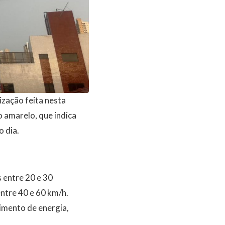
ização feita nesta
o amarelo, que indica
 dia.
 entre 20 e 30
entre 40 e 60 km/h.
imento de energia,