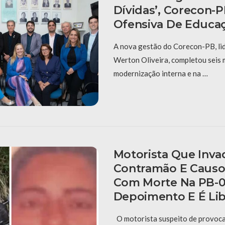
Dívidas’, Corecon-
Ofensiva De Educaç
A nova gestão do Corecon-PB, li
Werton Oliveira, completou seis
modernização interna e na …
Motorista Que Inva
Contramão E Causo
Com Morte Na PB-0
Depoimento E É Li
O motorista suspeito de provoca