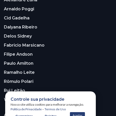
Arnaldo Poggi
Cid Gadelha
Dalyana Ribeiro
Delos Sidney
Fabricio Marsicano
Filipe Andson
Paulo Amilton
Ramalho Leite
Rômulo Polari
Rui Leitão
Controle sua privacidade
Walter Santos
Nosso site utiliza cookies para melhorar a navegação.
Política de Privacidade
–
Termos de Uso
ASSINE A NOSSA NEWSLETTER!
Aceitar