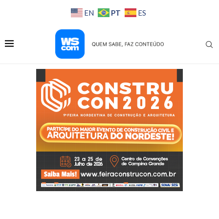
PT
EN
ES