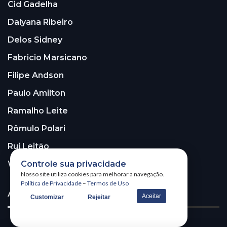
Cid Gadelha
Dalyana Ribeiro
Delos Sidney
Fabricio Marsicano
Filipe Andson
Paulo Amilton
Ramalho Leite
Rômulo Polari
Rui Leitão
Controle sua privacidade
Walter Santos
Nosso site utiliza cookies para melhorar a navegação.
Política de Privacidade
–
Termos de Uso
ASSINE A NOSSA NEWSLETTER!
Aceitar
Customizar
Rejeitar