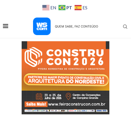
PT
EN
ES