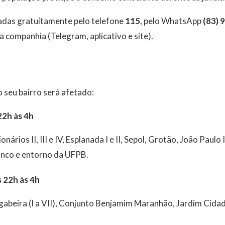
das gratuitamente pelo telefone
115
, pelo WhatsApp
(83) 
a companhia (Telegram, aplicativo e site).
o
 seu bairro será afetado:
22h às 4h
onários II, III e IV, Esplanada I e II, Sepol, Grotão, João Paulo I
anco e entorno da UFPB.
s 22h às 4h
beira (I a VII), Conjunto Benjamim Maranhão, Jardim Cidade