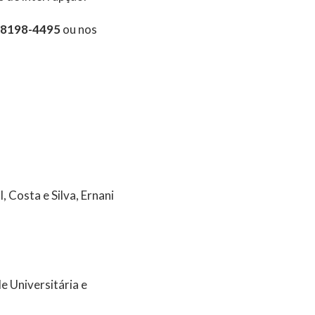
98198-4495
ou nos
I, Costa e Silva, Ernani
 Universitária e