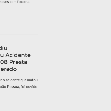
 meses com foco na
diu
u Acidente
08 Presta
berado
r o acidente que matou
oão Pessoa, foi ouvido