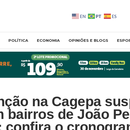
PT
EN
ES
POLÍTICA
ECONOMIA
OPINIÕES E BLOGS
ESPO
nção na Cagepa su
 bairros de João P
 confira o cronogr