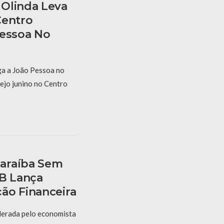
Olinda Leva
Centro
Pessoa No
a a João Pessoa no
ejo junino no Centro
araíba Sem
PB Lança
ão Financeira
derada pelo economista