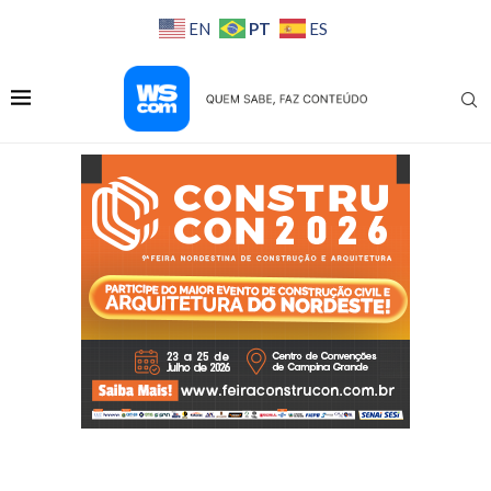
PT
EN
ES