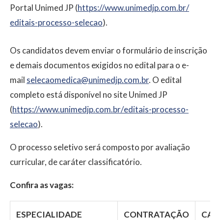
Portal Unimed JP (
https://www.unimedjp.com.br/
editais-processo-selecao
).
Os candidatos devem enviar o formulário de inscrição
e demais documentos exigidos no edital para o e-
mail
selecaomedica@unimedjp.com.br
. O edital
completo está disponível no site Unimed JP
(
https://www.unimedjp.com.br/
editais-processo-
selecao
).
O processo seletivo será composto por avaliação
curricular, de caráter classificatório.
Confira as vagas:
ESPECIALIDADE
CONTRATAÇÃO
CAD