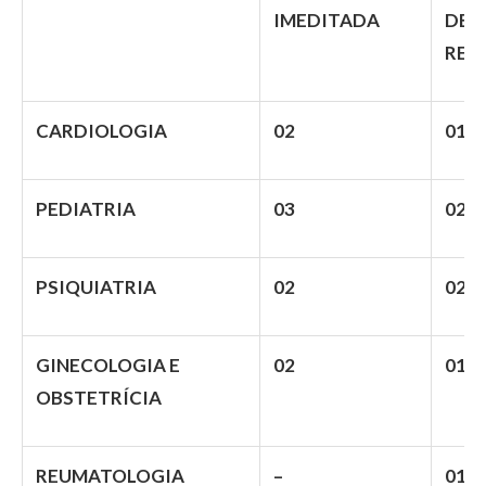
IMEDITADA
DE
RES
CARDIOLOGIA
02
01
PEDIATRIA
03
02
PSIQUIATRIA
02
02
GINECOLOGIA E
02
01
OBSTETRÍCIA
REUMATOLOGIA
–
01