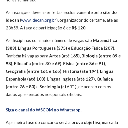
As inscrições devem ser feitas exclusivamente pelo
site do
Idecan
(
www.idecan.org.br
), organizador do certame, até as
23h59. A taxa de participação é de
R$ 120
.
As disciplinas com maior número de vagas são
Matemática
(383)
,
Língua Portuguesa (375)
e
Educação Física (207)
.
Também há vagas para
Artes (até 165)
,
Biologia (entre 89 e
98)
,
Filosofia (entre 30 e 69)
,
Física (entre 86 e 91)
,
Geografia (entre 161 e 165)
,
História (até 194)
,
Língua
Espanhola (até 103)
,
Língua Inglesa (até 127)
,
Química
(entre 76 e 80)
e
Sociologia (até 71)
, de acordo com os
dados apresentados nos portais oficiais.
Siga o canal do WSCOM no Whatsapp.
A primeira fase do concurso será a
prova objetiva
, marcada