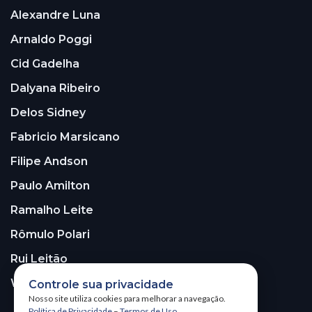
Alexandre Luna
Arnaldo Poggi
Cid Gadelha
Dalyana Ribeiro
Delos Sidney
Fabricio Marsicano
Filipe Andson
Paulo Amilton
Ramalho Leite
Rômulo Polari
Rui Leitão
Walter Santos
Controle sua privacidade
Nosso site utiliza cookies para melhorar a navegação.
Política de Privacidade
–
Termos de Uso