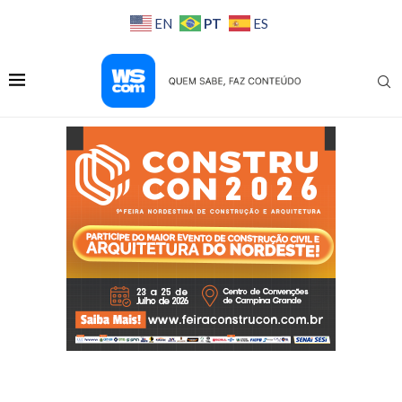
PT
EN
ES