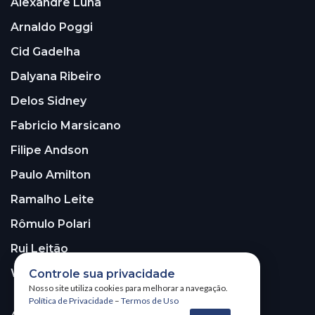
Alexandre Luna
Arnaldo Poggi
Cid Gadelha
Dalyana Ribeiro
Delos Sidney
Fabricio Marsicano
Filipe Andson
Paulo Amilton
Ramalho Leite
Rômulo Polari
Rui Leitão
Walter Santos
Controle sua privacidade
Nosso site utiliza cookies para melhorar a navegação.
Política de Privacidade
–
Termos de Uso
ASSINE A NOSSA NEWSLETTER!