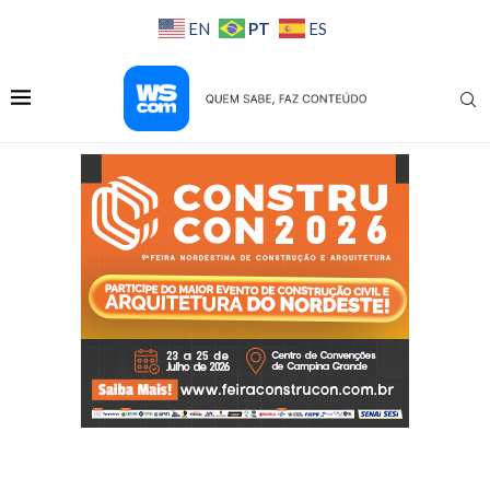
PT
EN
ES