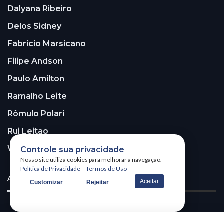
Dalyana Ribeiro
Delos Sidney
Fabricio Marsicano
Filipe Andson
Paulo Amilton
Ramalho Leite
Rômulo Polari
Rui Leitão
Walter Santos
Controle sua privacidade
Nosso site utiliza cookies para melhorar a navegação.
Política de Privacidade
–
Termos de Uso
ASSINE A NOSSA NEWSLETTER!
Aceitar
Customizar
Rejeitar
Receba nossa newsletter