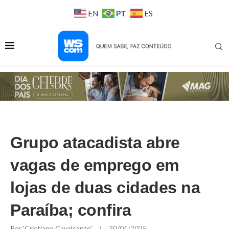
PT
EN
ES
Grupo atacadista abre
vagas de emprego em
lojas de duas cidades na
Paraíba; confira
Por
'Cristiane Cavalcante'
30/01/2025