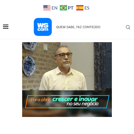
PT
EN
ES