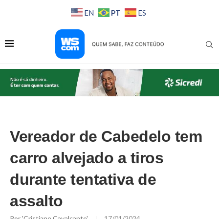
PT
EN
ES
Vereador de Cabedelo tem
carro alvejado a tiros
durante tentativa de
assalto
Por
'Cristiane Cavalcante'
17/01/2024