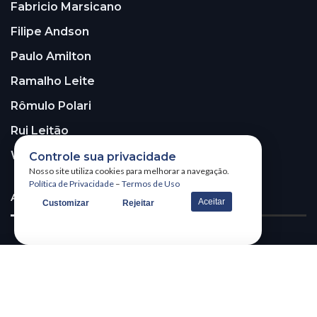
Fabricio Marsicano
Filipe Andson
Paulo Amilton
Ramalho Leite
Rômulo Polari
Rui Leitão
Walter Santos
Controle sua privacidade
Nosso site utiliza cookies para melhorar a navegação.
Política de Privacidade
–
Termos de Uso
ASSINE A NOSSA NEWSLETTER!
Aceitar
Customizar
Rejeitar
Receba nossa newsletter