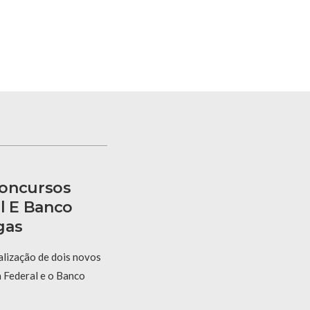
Concursos
l E Banco
gas
alização de dois novos
a Federal e o Banco