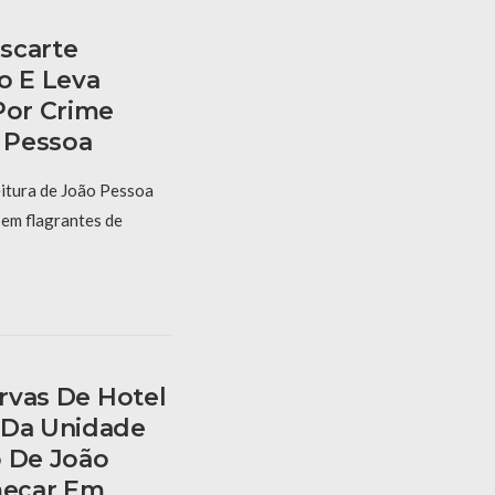
scarte
o E Leva
Por Crime
 Pessoa
itura de João Pessoa
 em flagrantes de
ervas De Hotel
 Da Unidade
o De João
eçar Em