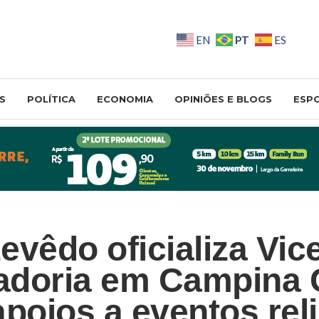
PT
EN
ES
S
POLÍTICA
ECONOMIA
OPINIÕES E BLOGS
ESP
evêdo oficializa Vic
adoria em Campina 
apoios a eventos rel