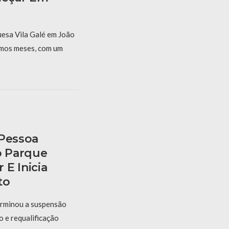
uesa Vila Galé em João
mos meses, com um
 Pessoa
o Parque
E Inicia
to
erminou a suspensão
 e requalificação