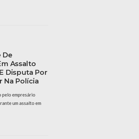
e De
Em Assalto
E Disputa Por
r Na Polícia
o pelo empresário
urante um assalto em