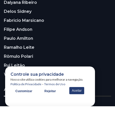
Dalyana Ribeiro
Delos Sidney
Fabricio Marsicano
Filipe Andson
Paulo Amilton
Ramalho Leite
Rômulo Polari
Rui Leitão
Controle sua privacidade
Walter Santos
Nosso site utiliza cookies para melhorar a navegação.
Política de Privacidade
–
Termos de Uso
ASSINE A NOSSA NEWSLETTER!
Aceitar
Customizar
Rejeitar
Receba nossa newsletter