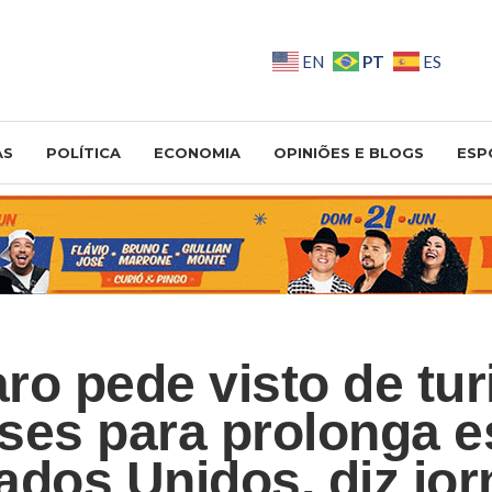
PT
EN
ES
AS
POLÍTICA
ECONOMIA
OPINIÕES E BLOGS
ESP
ro pede visto de tur
ses para prolonga e
ados Unidos, diz jor