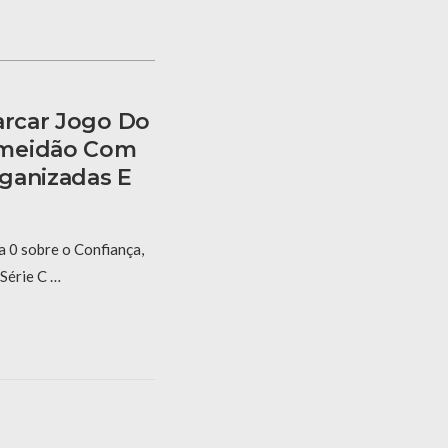
arcar Jogo Do
lmeidão Com
ganizadas E
 0 sobre o Confiança,
 Série C …