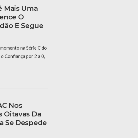
ê Mais Uma
Vence O
idão E Segue
momento na Série C do
o Confiança por 2 a 0,
AC Nos
s Oitavas Da
ca Se Despede