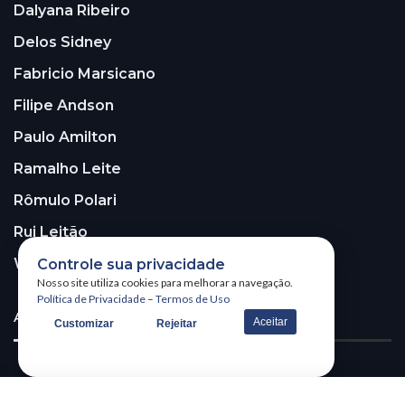
Dalyana Ribeiro
Delos Sidney
Fabricio Marsicano
Filipe Andson
Paulo Amilton
Ramalho Leite
Rômulo Polari
Rui Leitão
Walter Santos
Controle sua privacidade
Nosso site utiliza cookies para melhorar a navegação.
Política de Privacidade
–
Termos de Uso
ASSINE A NOSSA NEWSLETTER!
Aceitar
Customizar
Rejeitar
Receba nossa newsletter