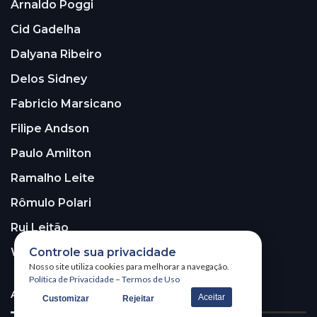
Arnaldo Poggi
Cid Gadelha
Dalyana Ribeiro
Delos Sidney
Fabricio Marsicano
Filipe Andson
Paulo Amilton
Ramalho Leite
Rômulo Polari
Rui Leitão
Controle sua privacidade
Walter Santos
Nosso site utiliza cookies para melhorar a navegação.
Política de Privacidade
–
Termos de Uso
ASSINE A NOSSA NEWSLETTER!
Aceitar
Customizar
Rejeitar