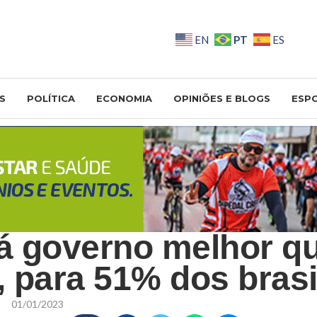
PT
EN
ES
S
POLÍTICA
ECONOMIA
OPINIÕES E BLOGS
ESP
rá governo melhor q
, para 51% dos brasi
01/01/2023