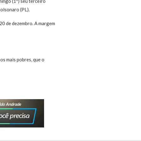
mingo (1º) seu terceiro
olsonaro (PL).
e 20 de dezembro. A margem
os mais pobres, que o