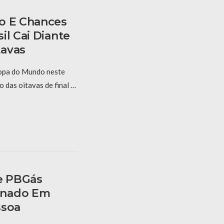
o E Chances
il Cai Diante
tavas
Copa do Mundo neste
 das oitavas de final …
e PBGás
anado Em
ssoa