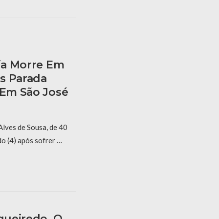
ria Morre Em
s Parada
 Em São José
Alves de Sousa, de 40
o (4) após sofrer …
igueiredo, O