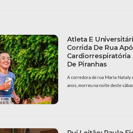
Atleta E Universitá
Corrida De Rua Apó
Cardiorrespiratória
De Piranhas
A corredora de rua Maria Nataly 
anos, morreu na noite deste sábad
Rui Leitão: Paulo F