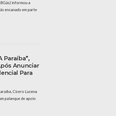
PBGás) informou a
gás encanado em parte
 Paraíba”,
Após Anunciar
encial Para
araíba, Cícero Lucena
um palanque de apoio