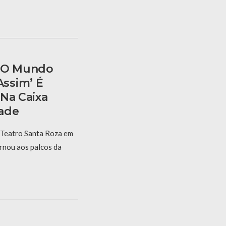
e O Mundo
ssim’ É
 Na Caixa
dade
 Teatro Santa Roza em
ornou aos palcos da