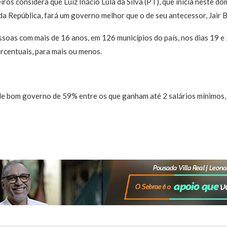
iros considera que Luiz Inácio Lula da Silva (PT), que inicia neste do
 República, fará um governo melhor que o de seu antecessor, Jair B
ssoas com mais de 16 anos, em 126 municípios do país, nos dias 19 
ercentuais, para mais ou menos.
de bom governo de 59% entre os que ganham até 2 salários mínimos, 