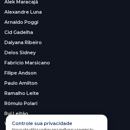
Alek Maracajá
Alexandre Luna
Arnaldo Poggi
Cid Gadelha
Dalyana Ribeiro
Delos Sidney
Fabricio Marsicano
Filipe Andson
Paulo Amilton
Ramalho Leite
Rômulo Polari
Rui Leitão
Controle sua privacidade
Walter Santos
Nosso site utiliza cookies para melhorar a navegação.