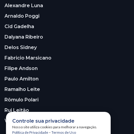
Alexandre Luna
Arnaldo Poggi
Cid Gadelha
Dalyana Ribeiro
Delos Sidney
Fabricio Marsicano
Filipe Andson
Paulo Amilton
Ramalho Leite
Rômulo Polari
Rui Leitão
Walter Santos
Controle sua privacidade
Nosso site utiliza cookies para melhorar a navegação.
Política de Privacidade
–
Termos de Uso