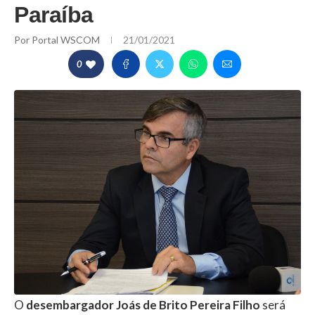
Paraíba
Por
Portal WSCOM
21/01/2021
0
O
desembargador Joás de Brito Pereira Filho
será