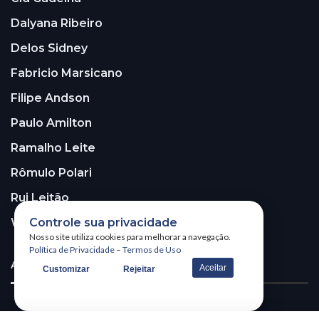
Dalyana Ribeiro
Delos Sidney
Fabricio Marsicano
Filipe Andson
Paulo Amilton
Ramalho Leite
Rômulo Polari
Rui Leitão
Controle sua privacidade
Walter Santos
Nosso site utiliza cookies para melhorar a navegação.
Política de Privacidade
–
Termos de Uso
ASSINE A NOSSA NEWSLETTER!
Aceitar
Customizar
Rejeitar