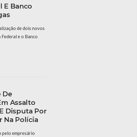
l E Banco
gas
alização de dois novos
a Federal e o Banco
e De
Em Assalto
E Disputa Por
r Na Polícia
o pelo empresário