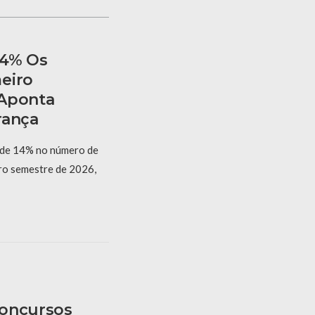
14% Os
eiro
 Aponta
rança
 de 14% no número de
iro semestre de 2026,
Concursos