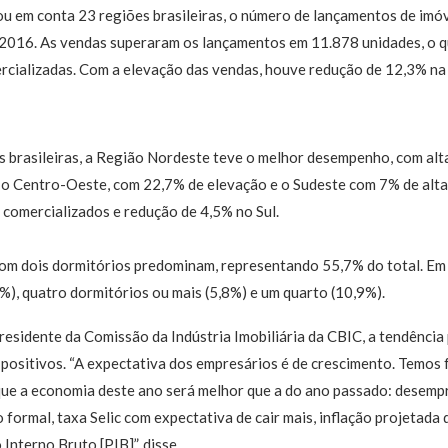
ou em conta 23 regiões brasileiras, o número de lançamentos de im
2016. As vendas superaram os lançamentos em 11.878 unidades, o 
rcializadas. Com a elevação das vendas, houve redução de 12,3% na 
 brasileiras, a Região Nordeste teve o melhor desempenho, com alt
á o Centro-Oeste, com 22,7% de elevação e o Sudeste com 7% de alt
comercializados e redução de 4,5% no Sul.
com dois dormitórios predominam, representando 55,7% do total. Em
%), quatro dormitórios ou mais (5,8%) e um quarto (10,9%).
presidente da Comissão da Indústria Imobiliária da CBIC, a tendência
 positivos. “A expectativa dos empresários é de crescimento. Temos
que a economia deste ano será melhor que a do ano passado: desemp
formal, taxa Selic com expectativa de cair mais, inflação projetada 
Interno Bruto [PIB]”, disse.