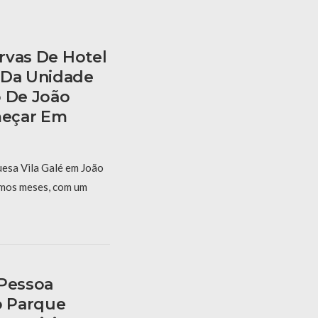
ervas De Hotel
 Da Unidade
o De João
eçar Em
uesa Vila Galé em João
mos meses, com um
 Pessoa
o Parque