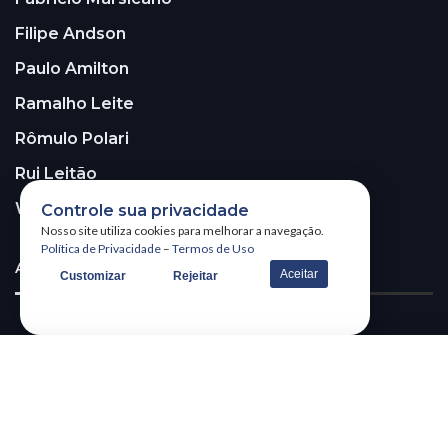
Filipe Andson
Paulo Amilton
Ramalho Leite
Rômulo Polari
Rui Leitão
Walter Santos
Controle sua privacidade
Nosso site utiliza cookies para melhorar a navegação.
Política de Privacidade
–
Termos de Uso
ASSINE A NOSSA NEWSLETTER!
Aceitar
Customizar
Rejeitar
Receba nossa newsletter