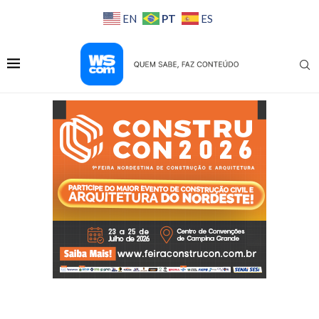
PT
EN
ES