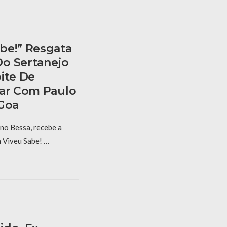
be!” Resgata
o Sertanejo
ite De
Mar Com Paulo
 Goa
 no Bessa, recebe a
m Viveu Sabe! …