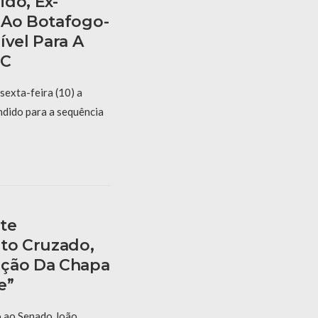
do, Ex-
 Ao Botafogo-
ível Para A
 C
sexta-feira (10) a
dido para a sequência
te
oto Cruzado,
ação Da Chapa
e”
o ao Senado João