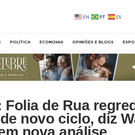
PT
EN
ES
S
POLÍTICA
ECONOMIA
OPINIÕES E BLOGS
ESPO
: Folia de Rua regred
de novo ciclo, diz W
em nova análise