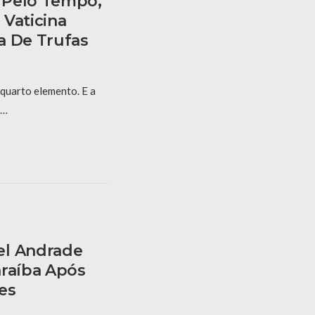
 Pelo Tempo,
 Vaticina
a De Trufas
 quarto elemento. E a
 …
el Andrade
araíba Após
es