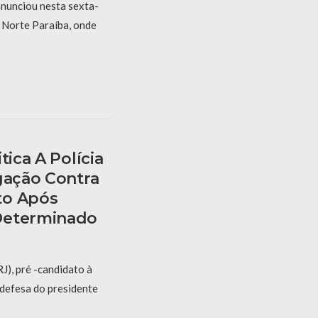
nunciou nesta sexta-
V Norte Paraíba, onde
tica A Polícia
gação Contra
to Após
Determinado
J), pré -candidato à
 defesa do presidente