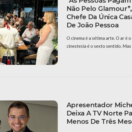
“As Pessoas Pagam
Não Pelo Glamour”,
Chefe Da Única Cas
De João Pessoa
O cinema é a sétima arte. O ar é o
cinestesia é o sexto sentido. Mas
Apresentador Mich
Deixa A TV Norte P
Menos De Três Mes