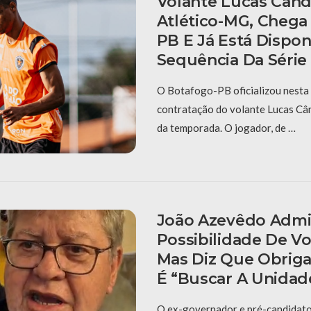
Volante Lucas Cândi
Atlético-MG, Chega
PB E Já Está Dispon
Sequência Da Série
O Botafogo-PB oficializou nesta 
contratação do volante Lucas Cân
da temporada. O jogador, de …
João Azevêdo Admi
Possibilidade De V
Mas Diz Que Obrig
É “buscar A Unidad
O ex-governador e pré-candidat