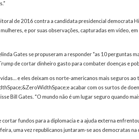
s.”
toral de 2016 contra a candidata presidencial democrata Hil
as mulheres, e por suas observações, capturadas em vídeo, em
Melinda Gates se propuseram a responder “as 10 perguntas ma
Trump de cortar dinheiro gasto para combater doenças e pob
 vidas… e eles deixam os norte-americanos mais seguros ao t
dthSpace;&ZeroWidthSpace;e acabar com os surtos de doenç
isse Bill Gates. “O mundo não é um lugar seguro quando mai
cortar fundos para a diplomacia e a ajuda externa enfrentou
eira, uma vez republicanos juntaram-se aos democratas na 