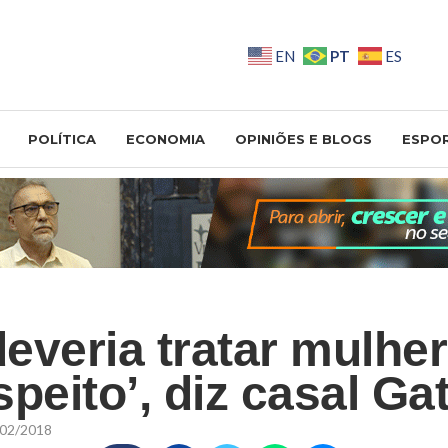
PT
EN
ES
POLÍTICA
ECONOMIA
OPINIÕES E BLOGS
ESPO
everia tratar mulhe
peito’, diz casal Ga
02/2018