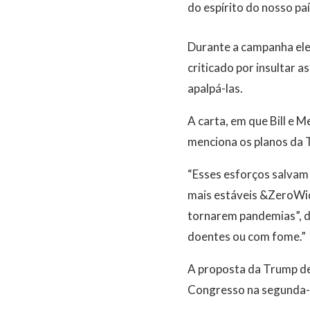
do espírito do nosso paí
Durante a campanha elei
criticado por insultar 
apalpá-las.
A carta, em que Bill e 
menciona os planos da 
“Esses esforços salvam
mais estáveis &ZeroWi
tornarem pandemias”, d
doentes ou com fome.”
A proposta da Trump de 
Congresso na segunda-f