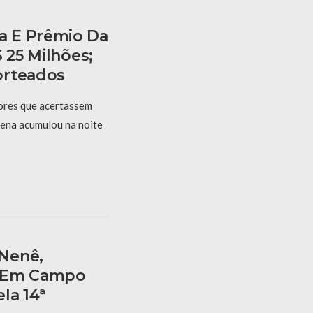
 E Prêmio Da
 25 Milhões;
orteados
res que acertassem
Sena acumulou na noite
Nenê,
a Em Campo
la 14ª