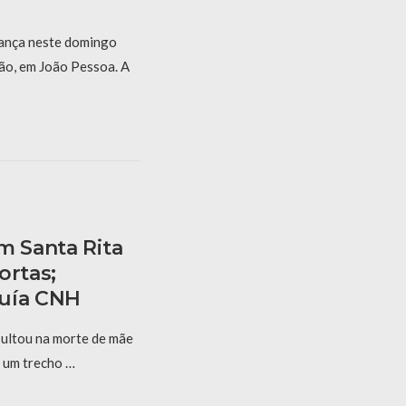
ança neste domingo
dão, em João Pessoa. A
m Santa Rita
ortas;
suía CNH
sultou na morte de mãe
m um trecho …