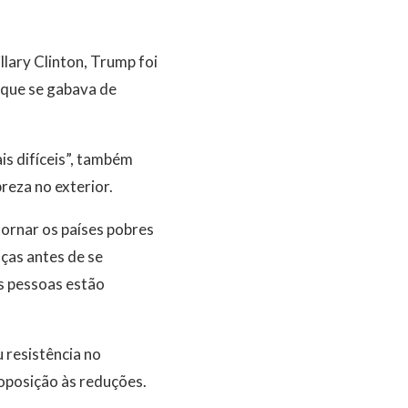
lary Clinton, Trump foi
 que se gabava de
is difíceis”, também
reza no exterior.
ornar os países pobres
as antes de se
s pessoas estão
 resistência no
oposição às reduções.