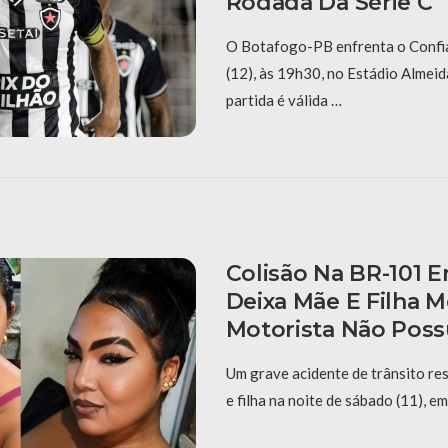
Rodada Da Série C
O Botafogo-PB enfrenta o Confi
(12), às 19h30, no Estádio Almei
partida é válida …
Colisão Na BR-101 E
Deixa Mãe E Filha M
Motorista Não Pos
Um grave acidente de trânsito re
e filha na noite de sábado (11), e