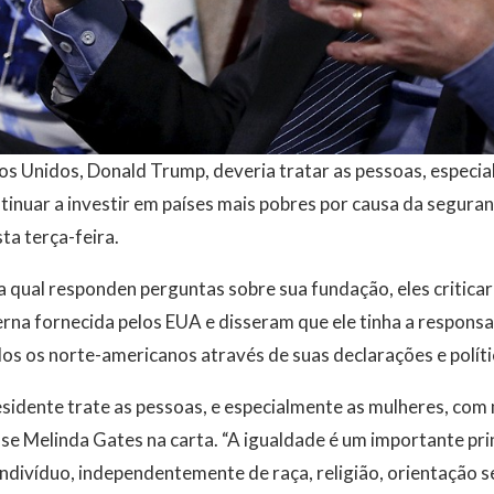
os Unidos, Donald Trump, deveria tratar as pessoas, especia
tinuar a investir em países mais pobres por causa da seguranç
sta terça-feira.
a qual responden perguntas sobre sua fundação, eles critic
rna fornecida pelos EUA e disseram que ele tinha a respons
os os norte-americanos através de suas declarações e políti
sidente trate as pessoas, e especialmente as mulheres, com
isse Melinda Gates na carta. “A igualdade é um importante pri
 indivíduo, independentemente de raça, religião, orientação s