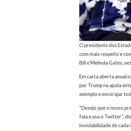
O presidente dos Estad
com mais respeito e con
Bill e Melinda Gates, ne
Em carta aberta anual n
por Trump na ajuda exte
exemplo e encorajar tod
“Desejo que o nosso pre
fala e usa o Twitter”, d
inviolabilidade de cada