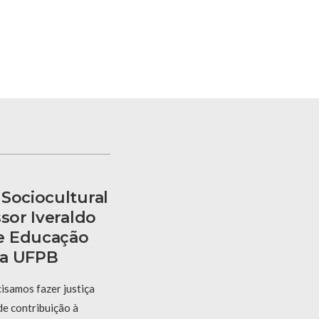
Sociocultural
ssor Iveraldo
e Educação
 Da UFPB
cisamos fazer justiça
e contribuição à