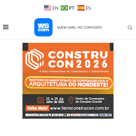
PT
EN
ES