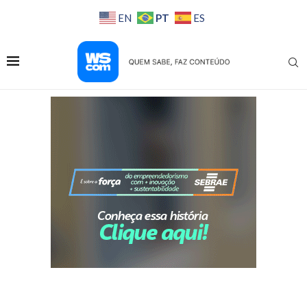
PT
EN
ES