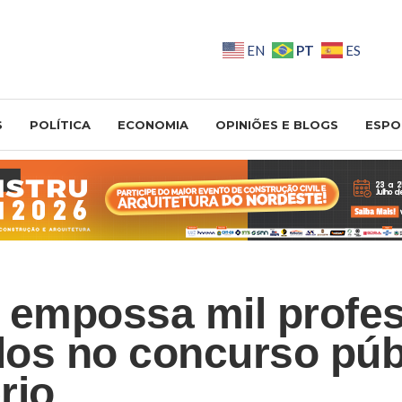
PT
EN
ES
S
POLÍTICA
ECONOMIA
OPINIÕES E BLOGS
ESPO
 empossa mil profe
os no concurso púb
rio