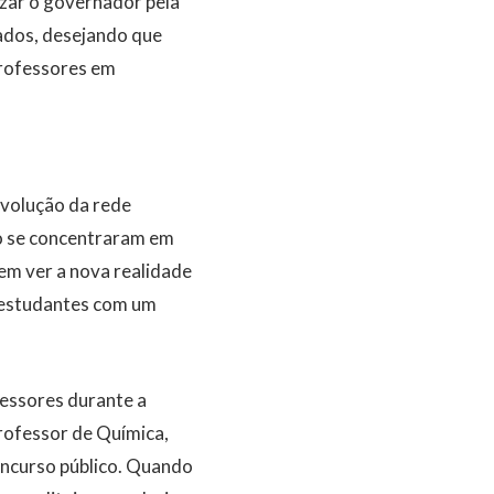
izar o governador pela
ados, desejando que
Professores em
evolução da rede
ão se concentraram em
em ver a nova realidade
e estudantes com um
essores durante a
rofessor de Química,
oncurso público. Quando