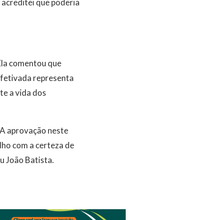
 acreditei que poderia
 Ela comentou que
efetivada representa
e a vida dos
. A aprovação neste
lho com a certeza de
u João Batista.