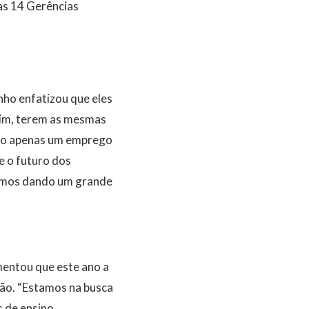
as 14 Gerências
nho enfatizou que eles
sim, terem as mesmas
ndo apenas um emprego
e o futuro dos
tamos dando um grande
mentou que este ano a
ão. “Estamos na busca
 de ensino,