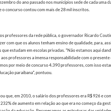
dezembro do ano passado nos municípios sede de cada uma d
 o concurso contou com mais de 28 mil inscritos.
dos professores da rede pública, o governador Ricardo Couti
zer com que os alunos tenham ensino de qualidade, para, as
s que estudam em escolas privadas. “Não estamos aqui da
 aos professores a imensa responsabilidade com o presente 
amos por meio de concurso 4.390 professores, com isso es
ducação paraibana”, pontuou.
u que, em 2010, o salário dos professores era R$ 926 e co
232% de aumento em relação ao que era no começo da gest
icação da educação. Recuperamos as estruturas das unidades