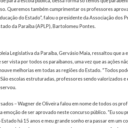
de para a escola pública, dessa forma só temos que paraben
urso. Queremos também cumprimentar os professores aprov
ducação do Estado”, falou o presidente da Associação dos 
Estado da Paraíba (APLP), Bartolomeu Pontes.
eia Legislativa da Paraíba, Gervásio Maia, ressaltou que a 
 ser vista por todos os paraibanos, uma vez que as ações n
houve melhorias em todas as regiões do Estado. “Todos pod
 São escolas estruturadas, professores sendo valorizados 
bservou.
rsados – Wagner de Oliveira falou em nome de todos os prof
a emoção de ser aprovado neste concurso público. “Eu sou p
o Estado há 15 anos e meu grande sonho era passar em um c