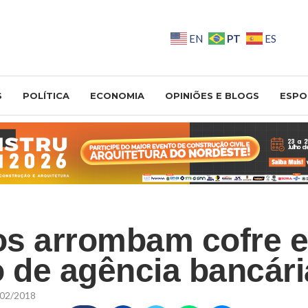
PT
EN
ES
S
POLÍTICA
ECONOMIA
OPINIÕES E BLOGS
ESPO
s arrombam cofre e
o de agência bancári
02/2018