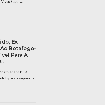
m Viveu Sabe! …
do, Ex-
 Ao Botafogo-
ível Para A
 C
sexta-feira (10) a
dido para a sequência