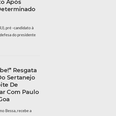
to Após
Determinado
J), pré -candidato à
 defesa do presidente
be!” Resgata
o Sertanejo
ite De
Mar Com Paulo
 Goa
 no Bessa, recebe a