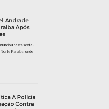
el Andrade
araíba Após
es
nunciou nesta sexta-
V Norte Paraíba, onde
tica A Polícia
gação Contra