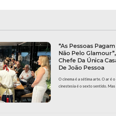
“As Pessoas Pagam
Não Pelo Glamour”,
Chefe Da Única Cas
De João Pessoa
O cinema é a sétima arte. O ar é o
cinestesia é o sexto sentido. Mas