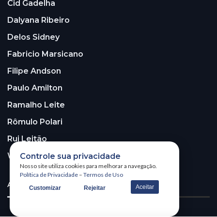
Cid Gadelha
Dalyana Ribeiro
Delos Sidney
Fabricio Marsicano
Filipe Andson
Paulo Amilton
Ramalho Leite
Rômulo Polari
Rui Leitão
Walter Santos
Controle sua privacidade
Nosso site utiliza cookies para melhorar a navegação.
Política de Privacidade
–
Termos de Uso
ASSINE A NOSSA NEWSLETTER!
Aceitar
Customizar
Rejeitar