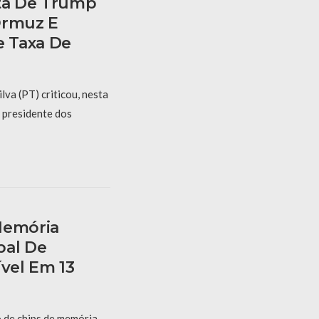
sta De Trump
Ormuz E
 Taxa De
lva (PT) criticou, nesta
 presidente dos
Memória
bal De
ível Em 13
 de chips de memória