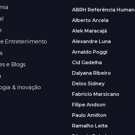
mia
ABRH Referência Human
al
Alberto Arcela
e
Alek Maracajá
 e Entretenimento
Alexandre Luna
Arnaldo Poggi
s
Cid Gadelha
es e Blogs
Dalyana Ribeiro
a
Delos Sidney
ogia & Inovação
Fabricio Marsicano
Filipe Andson
Paulo Amilton
Ramalho Leite