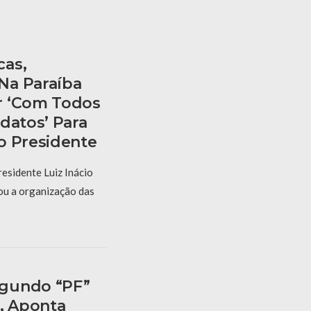
cas,
Na Paraíba
r ‘com Todos
datos’ Para
o Presidente
esidente Luiz Inácio
iou a organização das
gundo “PF”
s, Aponta