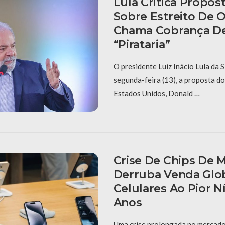
Lula Critica Propo
Sobre Estreito De 
Chama Cobrança De
“pirataria”
O presidente Luiz Inácio Lula da Si
segunda-feira (13), a proposta do
Estados Unidos, Donald …
Crise De Chips De 
Derruba Venda Glo
Celulares Ao Pior N
Anos
Uma crise prolongada no mercado