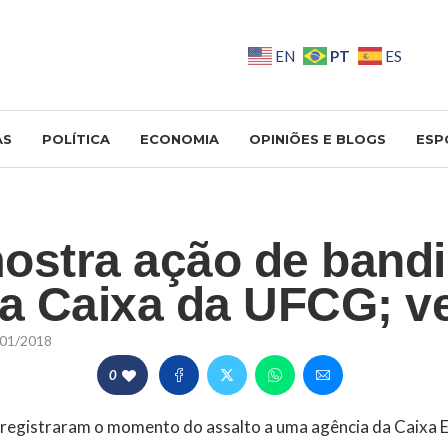
PT
EN
ES
AS
POLÍTICA
ECONOMIA
OPINIÕES E BLOGS
ESP
ostra ação de band
 a Caixa da UFCG; v
01/2018
0
egistraram o momento do assalto a uma agência da Caixa 