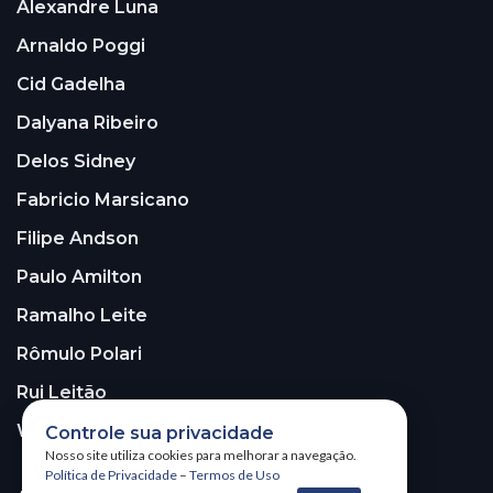
Alexandre Luna
Arnaldo Poggi
Cid Gadelha
Dalyana Ribeiro
Delos Sidney
Fabricio Marsicano
Filipe Andson
Paulo Amilton
Ramalho Leite
Rômulo Polari
Rui Leitão
Walter Santos
Controle sua privacidade
Nosso site utiliza cookies para melhorar a navegação.
Política de Privacidade
–
Termos de Uso