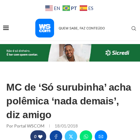
PT
EN
ES
MC de ‘Só surubinha’ acha
polêmica ‘nada demais’,
diz amigo
Por
Portal WSCOM
18/01/2018
0