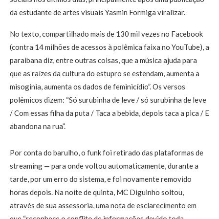
da estudante de artes visuais Yasmin Formiga viralizar.
No texto, compartilhado mais de 130 mil vezes no Facebook
(contra 14 milhões de acessos à polêmica faixa no YouTube), a
paraibana diz, entre outras coisas, que a música ajuda para
que as raízes da cultura do estupro se estendam, aumenta a
misoginia, aumenta os dados de feminicídio”. Os versos
polêmicos dizem: “Só surubinha de leve / só surubinha de leve
/ Com essas filha da puta / Taca a bebida, depois taca a pica / E
abandona na rua”.
Por conta do barulho, o funk foi retirado das plataformas de
streaming — para onde voltou automaticamente, durante a
tarde, por um erro do sistema, e foi novamente removido
horas depois. Na noite de quinta, MC Diguinho soltou,
através de sua assessoria, uma nota de esclarecimento em
que “reconhece o conflito de informações devido toda