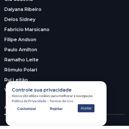
Dalyana Ribeiro
Delos Sidney
Fabricio Marsicano
Filipe Andson
Paulo Amilton
Ramalho Leite
Rômulo Polari
Rui Leitão
Walter Santos
Controle sua privacidade
Nosso site utiliza cookies para melhorar a navegação.
Política de Privacidade
–
Termos de Uso
ASSINE A NOSSA NEWSLETTER!
Aceitar
Customizar
Rejeitar